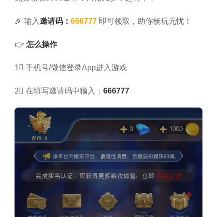
🎉 输入
邀请码：
666777
即可领取，助你畅玩无忧！
👉
怎么操作
1⃣ 手机号/微信登录App进入游戏
2⃣ 在填写邀请码中输入：
666777