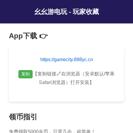
幺幺游电玩 - 玩家收藏
App下载 👉
https://gamecity.888yc.cn
【复制链接🔗在浏览器（安卓默认/苹果
复制
Safari浏览器）打开安装】
领币指引
免费领取5000金币，只需几步，超简单！